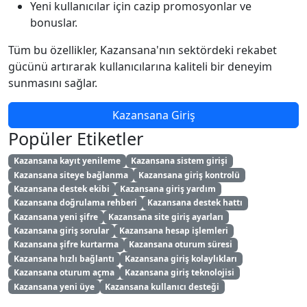
Yeni kullanıcılar için cazip promosyonlar ve
bonuslar.
Tüm bu özellikler, Kazansana'nın sektördeki rekabet
gücünü artırarak kullanıcılarına kaliteli bir deneyim
sunmasını sağlar.
Kazansana Giriş
Popüler Etiketler
Kazansana kayıt yenileme
Kazansana sistem girişi
Kazansana siteye bağlanma
Kazansana giriş kontrolü
Kazansana destek ekibi
Kazansana giriş yardım
Kazansana doğrulama rehberi
Kazansana destek hattı
Kazansana yeni şifre
Kazansana site giriş ayarları
Kazansana giriş sorular
Kazansana hesap işlemleri
Kazansana şifre kurtarma
Kazansana oturum süresi
Kazansana hızlı bağlantı
Kazansana giriş kolaylıkları
Kazansana oturum açma
Kazansana giriş teknolojisi
Kazansana yeni üye
Kazansana kullanıcı desteği