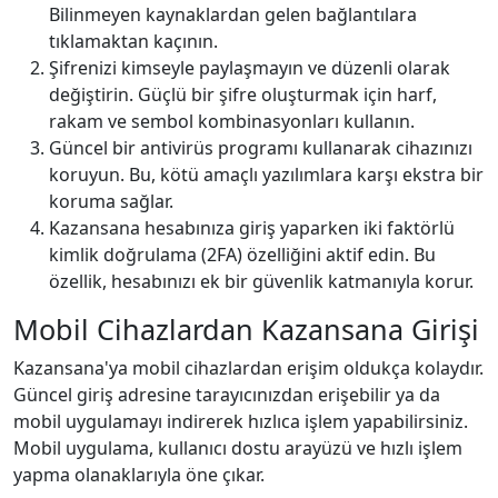
Bilinmeyen kaynaklardan gelen bağlantılara
tıklamaktan kaçının.
Şifrenizi kimseyle paylaşmayın ve düzenli olarak
değiştirin. Güçlü bir şifre oluşturmak için harf,
rakam ve sembol kombinasyonları kullanın.
Güncel bir antivirüs programı kullanarak cihazınızı
koruyun. Bu, kötü amaçlı yazılımlara karşı ekstra bir
koruma sağlar.
Kazansana hesabınıza giriş yaparken iki faktörlü
kimlik doğrulama (2FA) özelliğini aktif edin. Bu
özellik, hesabınızı ek bir güvenlik katmanıyla korur.
Mobil Cihazlardan Kazansana Girişi
Kazansana'ya mobil cihazlardan erişim oldukça kolaydır.
Güncel giriş adresine tarayıcınızdan erişebilir ya da
mobil uygulamayı indirerek hızlıca işlem yapabilirsiniz.
Mobil uygulama, kullanıcı dostu arayüzü ve hızlı işlem
yapma olanaklarıyla öne çıkar.