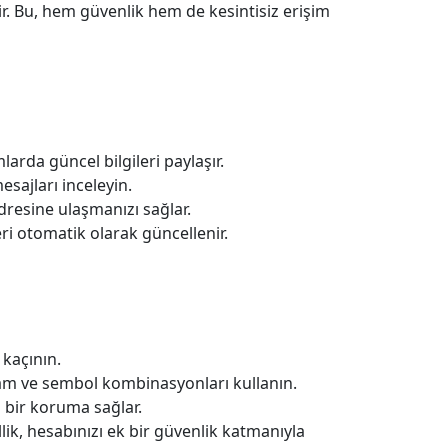
ir. Bu, hem güvenlik hem de kesintisiz erişim
rda güncel bilgileri paylaşır.
sajları inceleyin.
adresine ulaşmanızı sağlar.
i otomatik olarak güncellenir.
 kaçının.
akam ve sembol kombinasyonları kullanın.
a bir koruma sağlar.
lik, hesabınızı ek bir güvenlik katmanıyla