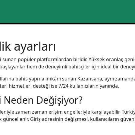
k ayarları
sunan popüler platformlardan biridir. Yüksek oranlar, geniş
başlayanlar hem de deneyimli bahisçiler için ideal bir deney
dallarına bahis yapma imkânı sunan Kazansana, aynı zamanda 
ri hizmetleri desteği ise 7/24 kullanıcıların yanında.
i Neden Değişiyor?
deniyle zaman zaman erişim engelleriyle karşılaşabilir. Türk
güncellenir. Giriş adresinin değişmesi, kullanıcıların güven