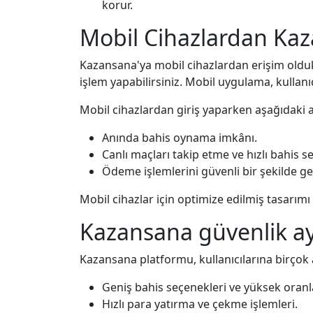
korur.
Mobil Cihazlardan Kaz
Kazansana'ya mobil cihazlardan erişim oldukç
işlem yapabilirsiniz. Mobil uygulama, kullanı
Mobil cihazlardan giriş yaparken aşağıdaki a
Anında bahis oynama imkânı.
Canlı maçları takip etme ve hızlı bahis s
Ödeme işlemlerini güvenli bir şekilde g
Mobil cihazlar için optimize edilmiş tasarımı
Kazansana güvenlik ay
Kazansana platformu, kullanıcılarına birçok a
Geniş bahis seçenekleri ve yüksek oranla
Hızlı para yatırma ve çekme işlemleri.