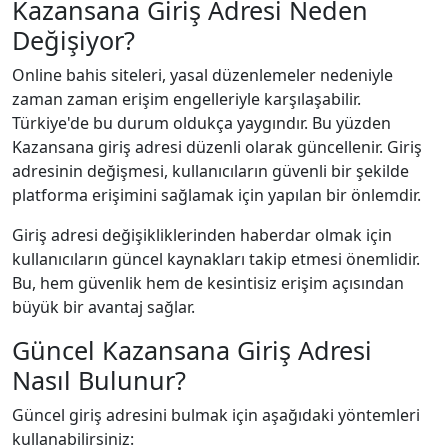
Kazansana Giriş Adresi Neden
Değişiyor?
Online bahis siteleri, yasal düzenlemeler nedeniyle
zaman zaman erişim engelleriyle karşılaşabilir.
Türkiye'de bu durum oldukça yaygındır. Bu yüzden
Kazansana giriş adresi düzenli olarak güncellenir. Giriş
adresinin değişmesi, kullanıcıların güvenli bir şekilde
platforma erişimini sağlamak için yapılan bir önlemdir.
Giriş adresi değişikliklerinden haberdar olmak için
kullanıcıların güncel kaynakları takip etmesi önemlidir.
Bu, hem güvenlik hem de kesintisiz erişim açısından
büyük bir avantaj sağlar.
Güncel Kazansana Giriş Adresi
Nasıl Bulunur?
Güncel giriş adresini bulmak için aşağıdaki yöntemleri
kullanabilirsiniz: