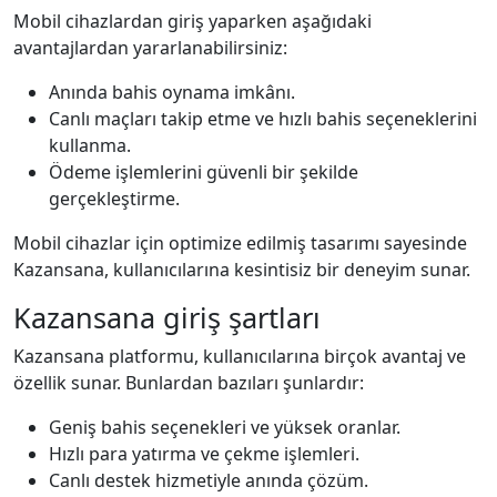
Mobil cihazlardan giriş yaparken aşağıdaki
avantajlardan yararlanabilirsiniz:
Anında bahis oynama imkânı.
Canlı maçları takip etme ve hızlı bahis seçeneklerini
kullanma.
Ödeme işlemlerini güvenli bir şekilde
gerçekleştirme.
Mobil cihazlar için optimize edilmiş tasarımı sayesinde
Kazansana, kullanıcılarına kesintisiz bir deneyim sunar.
Kazansana giriş şartları
Kazansana platformu, kullanıcılarına birçok avantaj ve
özellik sunar. Bunlardan bazıları şunlardır:
Geniş bahis seçenekleri ve yüksek oranlar.
Hızlı para yatırma ve çekme işlemleri.
Canlı destek hizmetiyle anında çözüm.