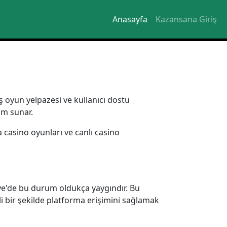
Anasayfa
Kazansana Giriş
 oyun yelpazesi ve kullanıcı dostu
im sunar.
casino oyunları ve canlı casino
iye'de bu durum oldukça yaygındır. Bu
li bir şekilde platforma erişimini sağlamak