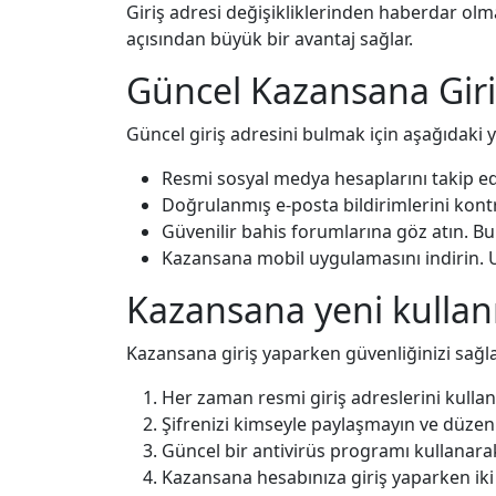
Giriş adresi değişikliklerinden haberdar olma
açısından büyük bir avantaj sağlar.
Güncel Kazansana Giri
Güncel giriş adresini bulmak için aşağıdaki y
Resmi sosyal medya hesaplarını takip edi
Doğrulanmış e-posta bildirimlerini kontr
Güvenilir bahis forumlarına göz atın. Bu 
Kazansana mobil uygulamasını indirin. U
Kazansana yeni kullanı
Kazansana giriş yaparken güvenliğinizi sağla
Her zaman resmi giriş adreslerini kulla
Şifrenizi kimseyle paylaşmayın ve düzenl
Güncel bir antivirüs programı kullanarak
Kazansana hesabınıza giriş yaparken iki f