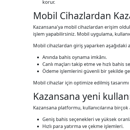
korur.
Mobil Cihazlardan Kaz
Kazansana'ya mobil cihazlardan erişim oldukç
işlem yapabilirsiniz. Mobil uygulama, kullanı
Mobil cihazlardan giriş yaparken aşağıdaki a
Anında bahis oynama imkânı.
Canlı maçları takip etme ve hızlı bahis s
Ödeme işlemlerini güvenli bir şekilde g
Mobil cihazlar için optimize edilmiş tasarımı
Kazansana yeni kullanı
Kazansana platformu, kullanıcılarına birçok a
Geniş bahis seçenekleri ve yüksek oranla
Hızlı para yatırma ve çekme işlemleri.