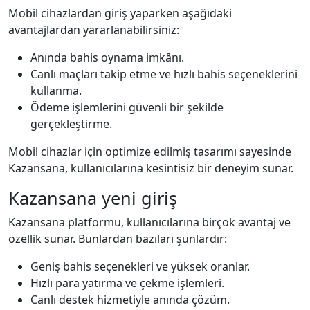
Mobil cihazlardan giriş yaparken aşağıdaki
avantajlardan yararlanabilirsiniz:
Anında bahis oynama imkânı.
Canlı maçları takip etme ve hızlı bahis seçeneklerini
kullanma.
Ödeme işlemlerini güvenli bir şekilde
gerçekleştirme.
Mobil cihazlar için optimize edilmiş tasarımı sayesinde
Kazansana, kullanıcılarına kesintisiz bir deneyim sunar.
Kazansana yeni giriş
Kazansana platformu, kullanıcılarına birçok avantaj ve
özellik sunar. Bunlardan bazıları şunlardır:
Geniş bahis seçenekleri ve yüksek oranlar.
Hızlı para yatırma ve çekme işlemleri.
Canlı destek hizmetiyle anında çözüm.