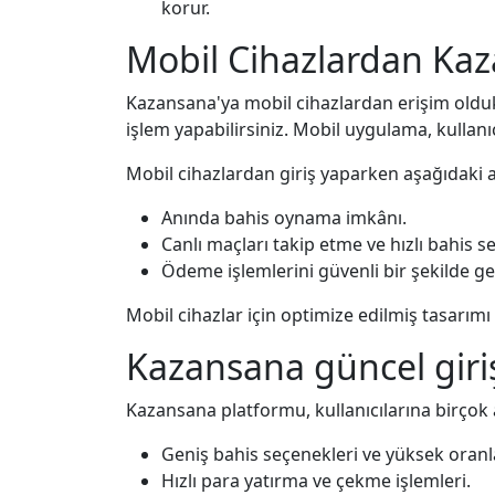
korur.
Mobil Cihazlardan Kaz
Kazansana'ya mobil cihazlardan erişim oldukç
işlem yapabilirsiniz. Mobil uygulama, kullanı
Mobil cihazlardan giriş yaparken aşağıdaki a
Anında bahis oynama imkânı.
Canlı maçları takip etme ve hızlı bahis s
Ödeme işlemlerini güvenli bir şekilde g
Mobil cihazlar için optimize edilmiş tasarımı
Kazansana güncel giri
Kazansana platformu, kullanıcılarına birçok a
Geniş bahis seçenekleri ve yüksek oranla
Hızlı para yatırma ve çekme işlemleri.