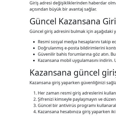
Giriş adresi değişikliklerinden haberdar olma
açısından büyük bir avantaj sağlar.
Güncel Kazansana Giri
Güncel giriş adresini bulmak için aşağıdaki y
Resmi sosyal medya hesaplarını takip edi
Doğrulanmış e-posta bildirimlerini kontr
Güvenilir bahis forumlarına göz atın. Bu 
Kazansana mobil uygulamasını indirin. U
Kazansana güncel giri
Kazansana giriş yaparken güvenliğinizi sağla
Her zaman resmi giriş adreslerini kulla
Şifrenizi kimseyle paylaşmayın ve düzenl
Güncel bir antivirüs programı kullanarak
Kazansana hesabınıza giriş yaparken iki f