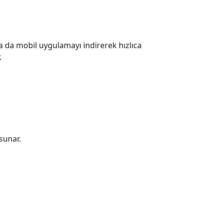
ya da mobil uygulamayı indirerek hızlıca
.
sunar.