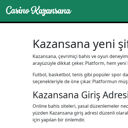
Kazansana yeni şi
Kazansana, çevrimiçi bahis ve oyun deneyimi 
arayüzüyle dikkat çeker. Platform, hem yeni 
Futbol, basketbol, tenis gibi popüler spor 
seçenekleriyle de öne çıkar. Platformun müşte
Kazansana Giriş Adres
Online bahis siteleri, yasal düzenlemeler ne
yüzden Kazansana giriş adresi düzenli olarak 
için yapılan bir önlemdir.