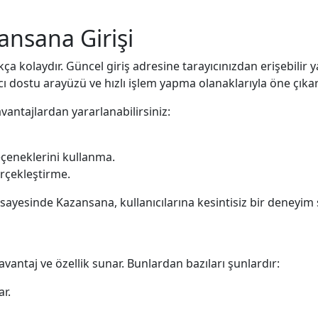
ansana Girişi
a kolaydır. Güncel giriş adresine tarayıcınızdan erişebilir 
cı dostu arayüzü ve hızlı işlem yapma olanaklarıyla öne çıkar
vantajlardan yararlanabilirsiniz:
eçeneklerini kullanma.
erçekleştirme.
 sayesinde Kazansana, kullanıcılarına kesintisiz bir deneyim 
vantaj ve özellik sunar. Bunlardan bazıları şunlardır:
r.