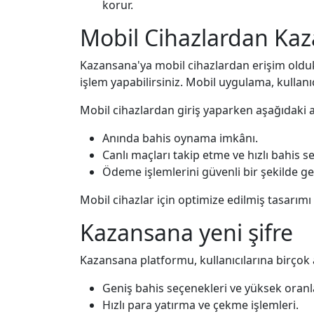
korur.
Mobil Cihazlardan Kaz
Kazansana'ya mobil cihazlardan erişim oldukç
işlem yapabilirsiniz. Mobil uygulama, kullanı
Mobil cihazlardan giriş yaparken aşağıdaki a
Anında bahis oynama imkânı.
Canlı maçları takip etme ve hızlı bahis s
Ödeme işlemlerini güvenli bir şekilde g
Mobil cihazlar için optimize edilmiş tasarımı
Kazansana yeni şifre
Kazansana platformu, kullanıcılarına birçok a
Geniş bahis seçenekleri ve yüksek oranla
Hızlı para yatırma ve çekme işlemleri.