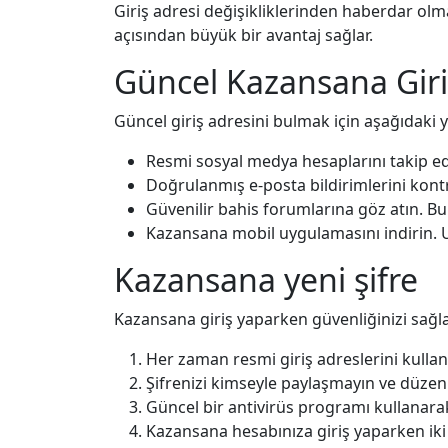
Giriş adresi değişikliklerinden haberdar olma
açısından büyük bir avantaj sağlar.
Güncel Kazansana Giri
Güncel giriş adresini bulmak için aşağıdaki y
Resmi sosyal medya hesaplarını takip edi
Doğrulanmış e-posta bildirimlerini kontr
Güvenilir bahis forumlarına göz atın. Bu 
Kazansana mobil uygulamasını indirin. U
Kazansana yeni şifre
Kazansana giriş yaparken güvenliğinizi sağla
Her zaman resmi giriş adreslerini kulla
Şifrenizi kimseyle paylaşmayın ve düzenl
Güncel bir antivirüs programı kullanarak
Kazansana hesabınıza giriş yaparken iki f