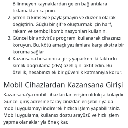
Bilinmeyen kaynaklardan gelen bağlantılara
tıklamaktan kaçının.
Şifrenizi kimseyle paylaşmayın ve düzenli olarak
değiştirin. Güçlü bir şifre oluşturmak için harf,
rakam ve sembol kombinasyonları kullanın.
Güncel bir antivirüs programı kullanarak cihazınızı
koruyun. Bu, kötü amaçlı yazılımlara karşı ekstra bir
koruma sağlar.
Kazansana hesabınıza giriş yaparken iki faktörlü
kimlik doğrulama (2FA) özelliğini aktif edin. Bu
özellik, hesabınızı ek bir güvenlik katmanıyla korur.
Mobil Cihazlardan Kazansana Girişi
Kazansana'ya mobil cihazlardan erişim oldukça kolaydır.
Güncel giriş adresine tarayıcınızdan erişebilir ya da
mobil uygulamayı indirerek hızlıca işlem yapabilirsiniz.
Mobil uygulama, kullanıcı dostu arayüzü ve hızlı işlem
yapma olanaklarıyla öne çıkar.