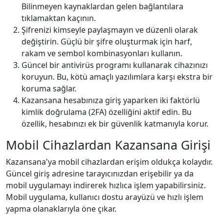
Bilinmeyen kaynaklardan gelen bağlantılara
tıklamaktan kaçının.
Şifrenizi kimseyle paylaşmayın ve düzenli olarak
değiştirin. Güçlü bir şifre oluşturmak için harf,
rakam ve sembol kombinasyonları kullanın.
Güncel bir antivirüs programı kullanarak cihazınızı
koruyun. Bu, kötü amaçlı yazılımlara karşı ekstra bir
koruma sağlar.
Kazansana hesabınıza giriş yaparken iki faktörlü
kimlik doğrulama (2FA) özelliğini aktif edin. Bu
özellik, hesabınızı ek bir güvenlik katmanıyla korur.
Mobil Cihazlardan Kazansana Girişi
Kazansana'ya mobil cihazlardan erişim oldukça kolaydır.
Güncel giriş adresine tarayıcınızdan erişebilir ya da
mobil uygulamayı indirerek hızlıca işlem yapabilirsiniz.
Mobil uygulama, kullanıcı dostu arayüzü ve hızlı işlem
yapma olanaklarıyla öne çıkar.