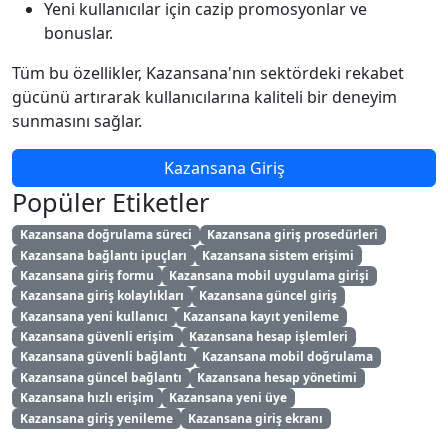
Yeni kullanıcılar için cazip promosyonlar ve
bonuslar.
Tüm bu özellikler, Kazansana'nın sektördeki rekabet
gücünü artırarak kullanıcılarına kaliteli bir deneyim
sunmasını sağlar.
Kazansana Giriş
Popüler Etiketler
Kazansana doğrulama süreci
Kazansana giriş prosedürleri
Kazansana bağlantı ipuçları
Kazansana sistem erişimi
Kazansana giriş formu
Kazansana mobil uygulama girişi
Kazansana giriş kolaylıkları
Kazansana güncel giriş
Kazansana yeni kullanıcı
Kazansana kayıt yenileme
Kazansana güvenli erişim
Kazansana hesap işlemleri
Kazansana güvenli bağlantı
Kazansana mobil doğrulama
Kazansana güncel bağlantı
Kazansana hesap yönetimi
Kazansana hızlı erişim
Kazansana yeni üye
Kazansana giriş yenileme
Kazansana giriş ekranı